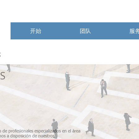
开始
团队
服
S
ES-AUDITORES-
ONAL
Y RELACIONES
ECURSOS HUMANOS
 de profesionales especializados en el área
os a disposición de nuestros